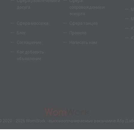
Сфера развлечений и
Сфера
досуга
сопровождения и
М
эскорта
М
Сфера массажа
Сфера танцев
К
Блог
Правила
К
Соглашение
Написать нам
Как добавить
объявление
© 2020 - 2026
WomWork
- высокооплачиваемые вакансии в Абу Даб
Ответственность за содержание объявлений и вакансий несет рекламодатель