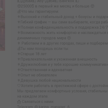
💵Дубай💵 Абу-Даби💵 Бангкок 💵
🤑25000$ в первый же месяц и больше 🤑
💰Что мы гарантируем:
⚜️Высокий и стабильный доход + бонусы и подар
⚜️Гибкий график — вы сами выбираете, когда раб
⚜️Полная конфиденциальность и поддержка 24/7
⚜️Возможность жить комфортно и наслаждаться 
динамичных городов мира 😍
⚜️ Работаем и в других городах, пиши и подберём
💰Ты нам походишь если ты:
⚜️Старше 18 лет
⚜️Привлекательная и ухоженная внешность
⚜️Дружелюбная и у тебя хорошие коммуникатив
⚜️Ответственная и адекватная
⚜️Опыт не обязателен
⚜️Девушка любой национальности
🤍Хотите работать в престижной сфере с достой
Мы предлагаем комфортные условия, стабильный
на каждом этапе.
📩 Связаться с нами:
Telegram: @ karina_manager_6