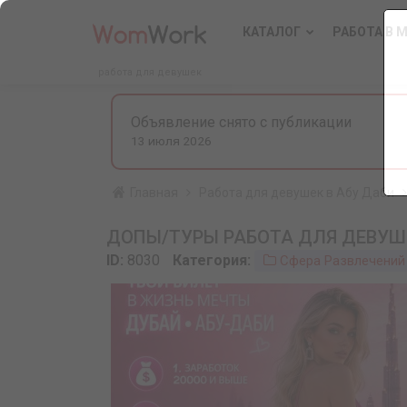
КАТАЛОГ
РАБОТА В 
работа для девушек
Объявление снято с публикации
13 июля 2026
Главная
Работа для девушек в Абу Даби
ДОПЫ/ТУРЫ РАБОТА ДЛЯ ДЕВУШ
ID:
8030
Категория:
Сфера Развлечений