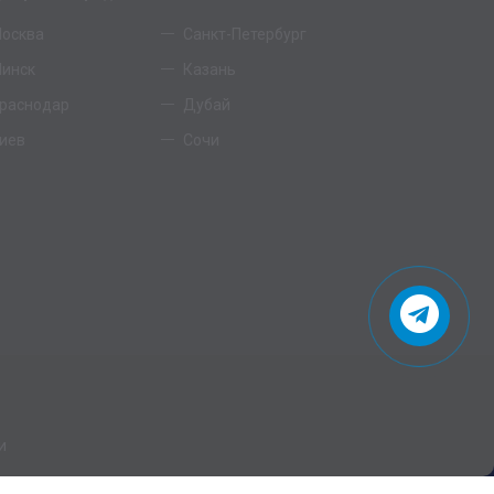
осква
Санкт-Петербург
инск
Казань
раснодар
Дубай
иев
Сочи
и
.