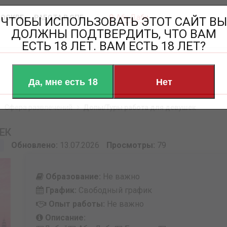
Абу Даби
МОСКВЕ
РАБОТА В СПБ
ЧТОБЫ ИСПОЛЬЗОВАТЬ ЭТОТ САЙТ ВЫ
ДОЛЖНЫ ПОДТВЕРДИТЬ, ЧТО ВАМ
ЕСТЬ 18 ЛЕТ. ВАМ ЕСТЬ 18 ЛЕТ?
Да, мне есть 18
Нет
Сфера развлечений
Допы/Туры работа для девушек
ЕК
Обновлено:
13.07.2026
Просмотры:
79
Образование:
Не важно
График:
Свободный график
Опыт работы:
Не важно
Описание: