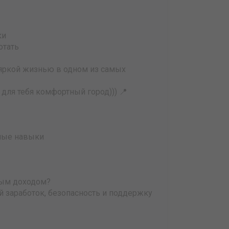
ки
отать
яркой жизнью в одном из самых
 для тебя комфортный город))) 📍
ные навыки
ным доходом?
 заработок, безопасность и поддержку