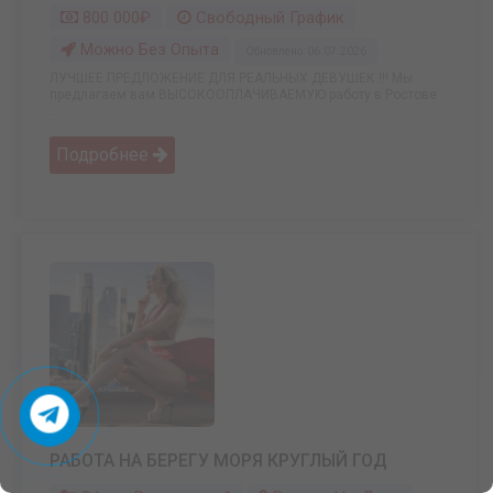
800 000₽
Свободный График
Можно Без Опыта
Обновлено: 06.07.2026
ЛУЧШЕЕ ПРЕДЛОЖЕНИЕ ДЛЯ РЕАЛЬНЫХ ДЕВУШЕК !!! Мы
предлагаем вам ВЫСОКООПЛАЧИВАЕМУЮ работу в Ростове
...
Подробнее
РАБОТА НА БЕРЕГУ МОРЯ КРУГЛЫЙ ГОД