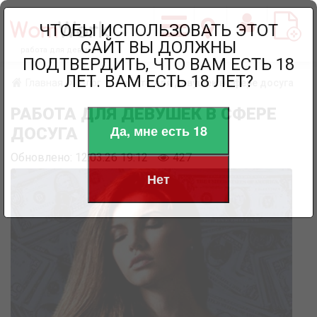
ЧТОБЫ ИСПОЛЬЗОВАТЬ ЭТОТ
САЙТ ВЫ ДОЛЖНЫ
работа для девушек
ПОДТВЕРДИТЬ, ЧТО ВАМ ЕСТЬ 18
ЛЕТ. ВАМ ЕСТЬ 18 ЛЕТ?
Главная
Блог
Работа для девушек в сфере досуга
РАБОТА ДЛЯ ДЕВУШЕК В СФЕРЕ
Да, мне есть 18
ДОСУГА
Обновлено: 12.03.26 19:12
427
Нет