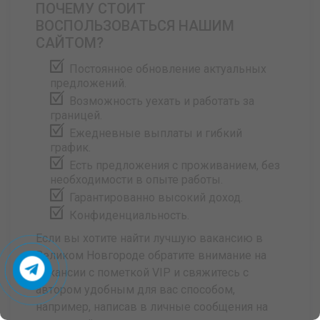
ПОЧЕМУ СТОИТ
ВОСПОЛЬЗОВАТЬСЯ НАШИМ
САЙТОМ?
Постоянное обновление актуальных
предложений.
Возможность уехать и работать за
границей.
Ежедневные выплаты и гибкий
график.
Есть предложения с проживанием, без
необходимости в опыте работы.
Гарантированно высокий доход.
Конфиденциальность.
Если вы хотите найти лучшую вакансию в
Великом Новгороде обратите внимание на
вакансии с пометкой VIP и свяжитесь с
автором удобным для вас способом,
например, написав в личные сообщения на