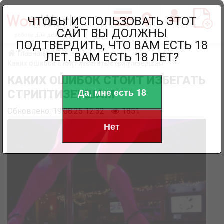
ЧТОБЫ ИСПОЛЬЗОВАТЬ ЭТОТ
САЙТ ВЫ ДОЛЖНЫ
работа для девушек
ПОДТВЕРДИТЬ, ЧТО ВАМ ЕСТЬ 18
Главная
Блог
ЛЕТ. ВАМ ЕСТЬ 18 ЛЕТ?
Каких ошибок стоит избегать стриптизершам
КАКИХ ОШИБОК СТОИТ ИЗБЕГАТЬ
Да, мне есть 18
СТРИПТИЗЕРШАМ
Обновлено: 19.08.25 12:32
1851
Нет