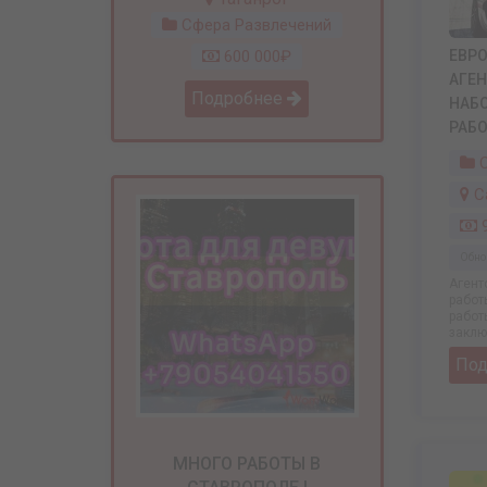
Сфера Развлечений
600 000₽
ЕВР
АГЕН
Подробнее
НАБ
РАБ
С
С
9
Обно
Агент
работ
работ
заключ
По
МНОГО РАБОТЫ В