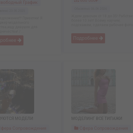
600 000₽
вободный График
Обновлено: 06.04.2026
влено: 23.05.2025
Ждем девочек от 18 до 35! Работа
едложение!!! Приветик! Я
более 10 лет! Всему научим,
жер модельного
подскажем, сделаем рабочие фото
ства,ищу девушек для
...
ничества! / ...
Подробнее
дробнее
БУЮТСЯ МОДЕЛИ
МОДЕЛИНГ ВСЕ ТИПАЖИ
фера Сопровождения
Сфера Сопровождения