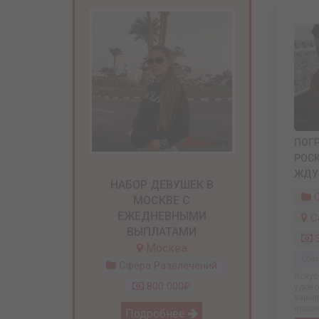
ПОГР
РОСК
ЖДУ 
НАБОР ДЕВУШЕК В
С
МОСКВЕ С
ЕЖЕДНЕВНЫМИ
С
ВЫПЛАТАМИ
3
Москва
Обно
Сфера Развлечений
Искус
800 000₽
удово
карье
новое 
Подробнее