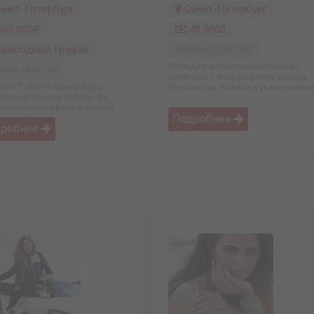
анкт-Петербург
Санкт-Петербург
00 000₽
40 000$
вободный График
Обновлено: 25.05.2025
Я предлагаю частичную/полную
влено: 26.05.2025
занятость с возрастанием дохода
АГЕНТСТВО‼️ Я менеджер с
без потолка. Всвязи с увеличением
летним опытом работы. За
...
лжительное время я смогла ...
Подробнее
дробнее