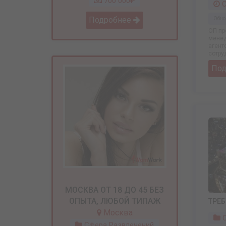
700 000₽
С
Подробнее
Обно
ОП пр
менед
агент
сотруд
По
МОСКВА ОТ 18 ДО 45 БЕЗ
ОПЫТА, ЛЮБОЙ ТИПАЖ
ТРЕ
Москва
С
Сфера Развлечений