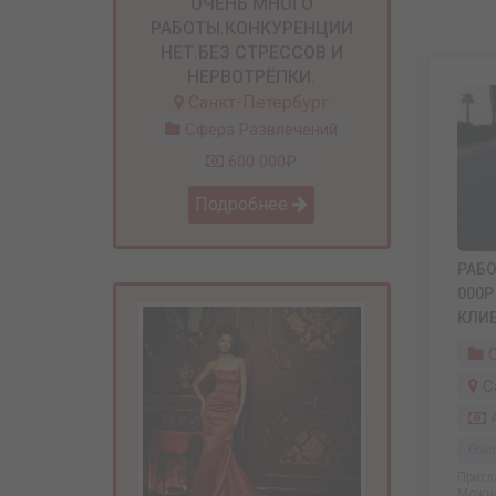
ОЧЕНЬ МНОГО
РАБОТЫ.КОНКУРЕНЦИИ
НЕТ.БЕЗ СТРЕССОВ И
НЕРВОТРЁПКИ.
Санкт-Петербург
Сфера Развлечений
600 000₽
Подробнее
РАБО
000Р
КЛИ
С
С
4
Обно
Пригл
Можно