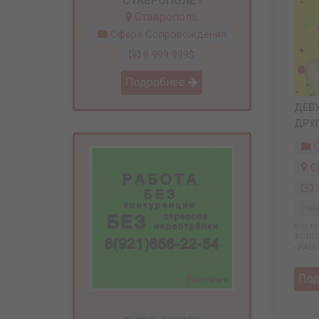
СТАВРОПОЛЕ !
Ставрополь
Сфера Сопровождения
9 999 999$
Подробнее
ДЕВУ
ДРУ
С
С
7
Обно
кто х
УСЛО
- РАБ
...
По