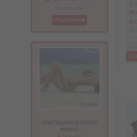
С
1 200 000₽
6
Подробнее
С
Обно
‼️НЕ 
много
продо
По
ПРИГЛАШАЕМ В НОВУЮ
ЖИЗНЬ)
Таганрог