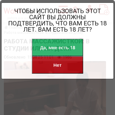
ЧТОБЫ ИСПОЛЬЗОВАТЬ ЭТОТ
САЙТ ВЫ ДОЛЖНЫ
работа для девушек
ПОДТВЕРДИТЬ, ЧТО ВАМ ЕСТЬ 18
Главная
Блог
ЛЕТ. ВАМ ЕСТЬ 18 ЛЕТ?
Работа массажисткой: в студии или на дому
РАБОТА МАССАЖИСТКОЙ: В
Да, мне есть 18
СТУДИИ ИЛИ НА ДОМУ
Обновлено: 15.08.25 11:01
1986
Нет