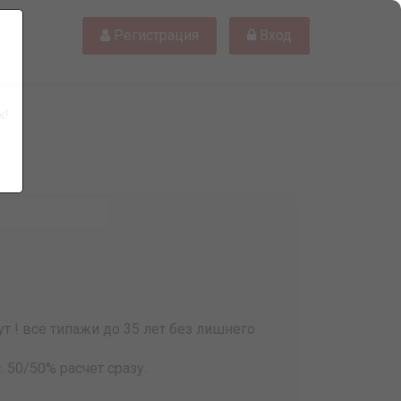
Регистрация
Вход
к!
ут ! все типажи до 35 лет без лишнего
. 50/50% расчет сразу.