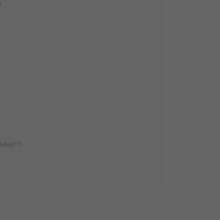
е
мне!!!