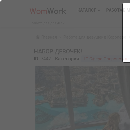
КАТАЛОГ
РАБОТА В 
работа для девушек
Главная
Работа для девушек в Королеве
НАБОР ДЕВОЧЕК!
ID:
7442
Категория:
Сфера Сопровожде