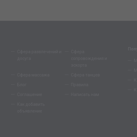
Поп
Сфера развлечений и
Сфера
досуга
сопровождения и
М
эскорта
М
Сфера массажа
Сфера танцев
К
Блог
Правила
К
Соглашение
Написать нам
Как добавить
объявление