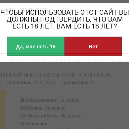
Краснодар
МОСКВЕ
РАБОТА В СПБ
ЧТОБЫ ИСПОЛЬЗОВАТЬ ЭТОТ САЙТ ВЫ
ДОЛЖНЫ ПОДТВЕРДИТЬ, ЧТО ВАМ
ЕСТЬ 18 ЛЕТ. ВАМ ЕСТЬ 18 ЛЕТ?
Да, мне есть 18
Нет
е
Сфера развлечений
◦ Ищем девушек 18-45лет., ухоженной
ОЖЕННОЙ ВНЕШНОСТИ, ОТВЕТСТВЕННЫХ.
Обновлено:
11.07.2026
Просмотры:
92
Образование:
Не важно
График:
Не важно
Опыт работы:
Не важно
Описание: