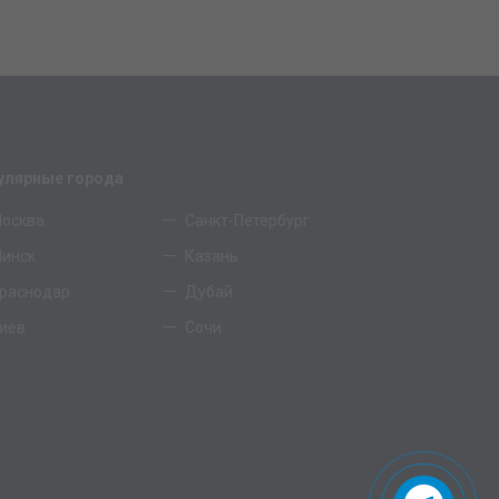
улярные города
осква
Санкт-Петербург
инск
Казань
раснодар
Дубай
иев
Сочи