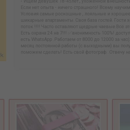
◦ Ищем девушек 18-45лет., ухоженной внешности,
Если нет опыта - ничего страшного! Всему научи
Условия самые роскошные , лояльные и хорошее
шикарные апартаменты. Своя база гостей. Гости 
поток !!!! Часто оставляют щедрые чаевые.Всё эт
Есть охрана 24 на 7!!! ✅анонимность 100%! досту
есть WhatsApp .Работаем от 8000 до 12000 за час
месяц постоянной работы (с выходными) вы получ
поможем сделать! Есть свой фотограф. .Отвечу 