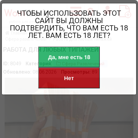
ЧТОБЫ ИСПОЛЬЗОВАТЬ ЭТОТ
САЙТ ВЫ ДОЛЖНЫ
работа для девушек
ПОДТВЕРДИТЬ, ЧТО ВАМ ЕСТЬ 18
Главная
Работа для девушек в Краснодаре
ЛЕТ. ВАМ ЕСТЬ 18 ЛЕТ?
Сфера развлечений
Работа для любых типажей
РАБОТА ДЛЯ ЛЮБЫХ ТИПАЖЕЙ
Да, мне есть 18
ID:
8049
Категория:
Сфера Развлечений
Обновлено:
08.06.2026
Просмотры:
89
Нет