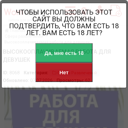
ЧТОБЫ ИСПОЛЬЗОВАТЬ ЭТОТ
САЙТ ВЫ ДОЛЖНЫ
работа для девушек
ПОДТВЕРДИТЬ, ЧТО ВАМ ЕСТЬ 18
Главная
Работа для девушек в Краснодаре
ЛЕТ. ВАМ ЕСТЬ 18 ЛЕТ?
Сфера развлечений
Высокооплачиваемая работа для девушек
ВЫСОКООПЛАЧИВАЕМАЯ РАБОТА ДЛЯ
Да, мне есть 18
ДЕВУШЕК
Нет
ID:
8068
Категория:
Сфера Развлечений
Обновлено:
07.07.2026
Просмотры:
62