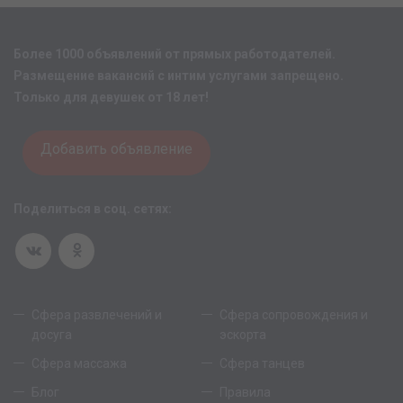
Более 1000 объявлений от прямых работодателей.
Размещение вакансий с интим услугами запрещено.
Только для девушек от 18 лет!
Добавить объявление
Поделиться в соц. сетях:
Сфера развлечений и
Сфера сопровождения и
досуга
эскорта
Сфера массажа
Сфера танцев
Блог
Правила