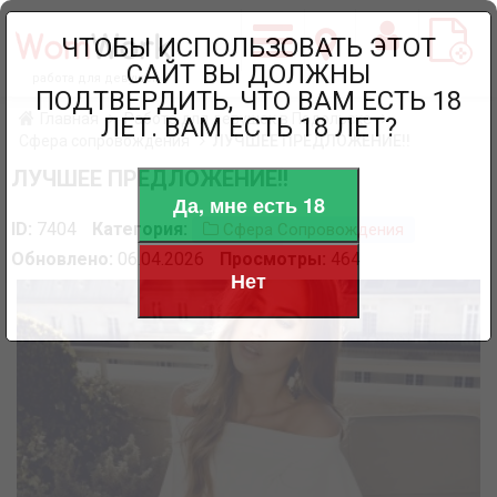
ЧТОБЫ ИСПОЛЬЗОВАТЬ ЭТОТ
САЙТ ВЫ ДОЛЖНЫ
работа для девушек
ПОДТВЕРДИТЬ, ЧТО ВАМ ЕСТЬ 18
Главная
Работа для девушек в Подольске
ЛЕТ. ВАМ ЕСТЬ 18 ЛЕТ?
Сфера сопровождения
ЛУЧШЕЕ ПРЕДЛОЖЕНИЕ!!
ЛУЧШЕЕ ПРЕДЛОЖЕНИЕ!!
Да, мне есть 18
ID:
7404
Категория:
Сфера Сопровождения
Обновлено:
06.04.2026
Просмотры:
464
Нет