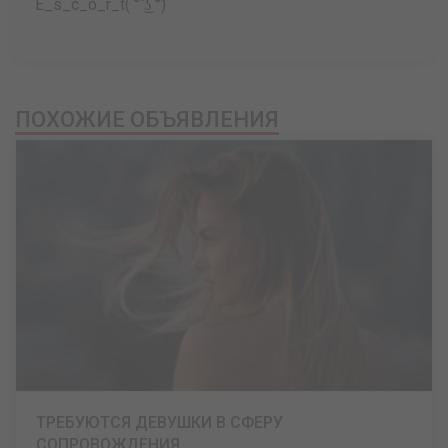
E_s_c_o_r_t( ͡° ͜ʖ ͡°)
ПОХОЖИЕ ОБЪЯВЛЕНИЯ
ТРЕБУЮТСЯ ДЕВУШКИ В СФЕРУ
СОПРОВОЖДЕНИЯ