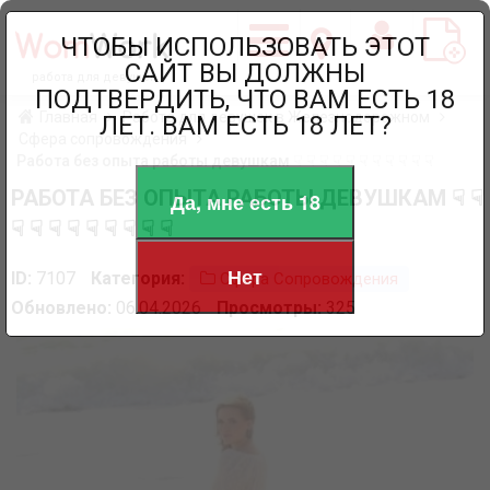
ЧТОБЫ ИСПОЛЬЗОВАТЬ ЭТОТ
САЙТ ВЫ ДОЛЖНЫ
работа для девушек
ПОДТВЕРДИТЬ, ЧТО ВАМ ЕСТЬ 18
Главная
Работа для девушек в Железнодорожном
ЛЕТ. ВАМ ЕСТЬ 18 ЛЕТ?
Сфера сопровождения
Работа без опыта работы девушкам ☟ ☟ ☟ ☟ ☟ ☟ ☟ ☟ ☟ ☟ ☟
РАБОТА БЕЗ ОПЫТА РАБОТЫ ДЕВУШКАМ ☟ ☟
Да, мне есть 18
☟ ☟ ☟ ☟ ☟ ☟ ☟ ☟ ☟
Нет
ID:
7107
Категория:
Сфера Сопровождения
Обновлено:
06.04.2026
Просмотры:
325