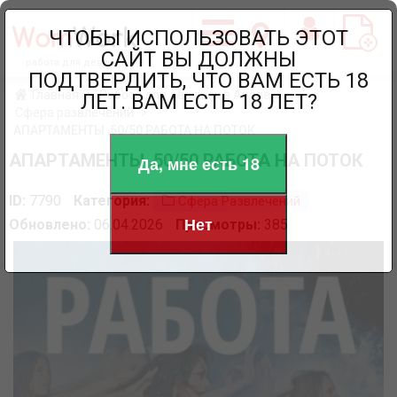
ЧТОБЫ ИСПОЛЬЗОВАТЬ ЭТОТ
САЙТ ВЫ ДОЛЖНЫ
работа для девушек
ПОДТВЕРДИТЬ, ЧТО ВАМ ЕСТЬ 18
Главная
Работа для девушек в Анапе
ЛЕТ. ВАМ ЕСТЬ 18 ЛЕТ?
Сфера развлечений
АПАРТАМЕНТЫ ,50/50 РАБОТА НА ПОТОК
АПАРТАМЕНТЫ ,50/50 РАБОТА НА ПОТОК
Да, мне есть 18
ID:
7790
Категория:
Сфера Развлечений
Нет
Обновлено:
06.04.2026
Просмотры:
385