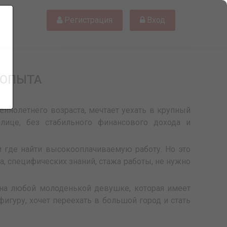
Регистрация
Вход
 ОПЫТА
ннолетнего возраста, мечтает уехать в крупный
олице, без стабильного финансового дохода и
и где найти высокооплачиваемую работу. Но это
та, специфических знаний, стажа работы, не нужно
на любой молоденькой девушке, которая имеет
гуру, хочет переехать в большой город и стать