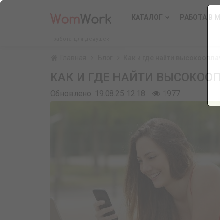
КАТАЛОГ
РАБОТА В 
работа для девушек
Главная
Блог
Как и где найти высокоопл
КАК И ГДЕ НАЙТИ ВЫСОКОО
Обновлено: 19.08.25 12:18
1977