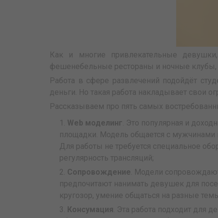
Как и многие привлекательные девушк
фешенебельные рестораны и ночные клубы, тр
Работа в сфере развлечений подойдёт сту
деньги. Но такая работа накладывает свои огр
Рассказываем про пять самых востребованн
Web моделинг
. Это популярная и доход
площадки. Модель общается с мужчинами в
Для работы не требуется специальное обо
регулярность трансляций;
Cопровождение
. Модели сопровождают
предпочитают нанимать девушек для посещ
кругозор, умение общаться на разные тем
Консумация
. Эта работа подходит для 