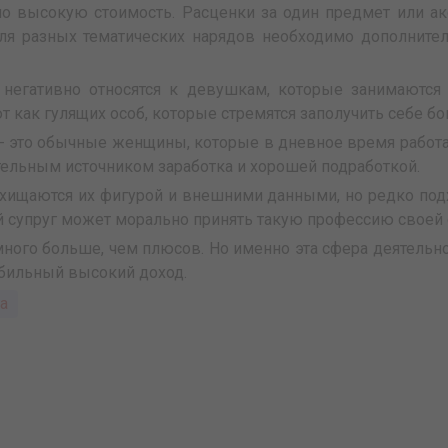
о высокую стоимость. Расценки за один предмет или акс
ля разных тематических нарядов необходимо дополнител
е негативно относятся к девушкам, которые занимаются
 как гулящих особ, которые стремятся заполучить себе бо
- это обычные женщины, которые в дневное время работаю
тельным источником заработка и хорошей подработкой.
хищаются их фигурой и внешними данными, но редко под
й супруг может морально принять такую профессию своей 
много больше, чем плюсов. Но именно эта сфера деятельн
табильный высокий доход.
а