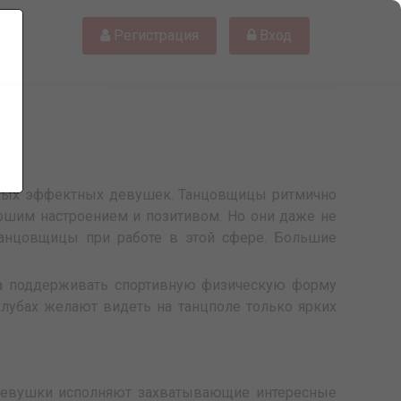
Регистрация
Вход
атных эффектных девушек. Танцовщицы ритмично
рошим настроением и позитивом. Но они даже не
танцовщицы при работе в этой сфере. Большие
а поддерживать спортивную физическую форму
убах желают видеть на танцполе только ярких
 Девушки исполняют захватывающие интересные