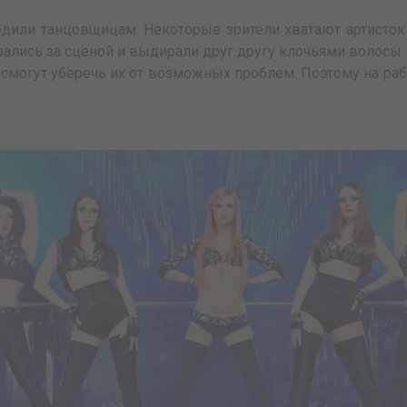
едили танцовщицам. Некоторые зрители хватают артисток 
дрались за сценой и выдирали друг другу клочьями волосы
 смогут уберечь их от возможных проблем. Поэтому на раб