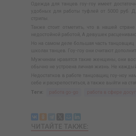
Одежда для танцев гоу-гоу имеет достаточн
удобных для работы туфлей от 5000 руб. Д
стрипы.
Также стоит отметить, что в нашей стран
недостойной работой, А девушек расценивают
Но на самом деле большая часть танцовщиц 
школах танцев. Гоу-гоу они считают дополни
Мужчинам нравятся такие женщины, они вос
обычно не устроена личная жизнь. Не кажды
Недостатков в работе танцовщиц гоу-ноу на
себе и раскрепоститься, а также выйти на с
Теги:
работа go-go
работа в сфере досуг
ЧИТАЙТЕ ТАКЖЕ: