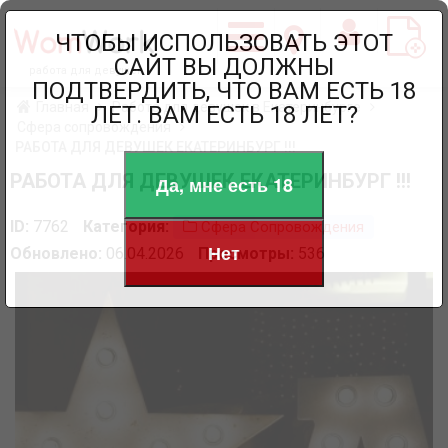
ЧТОБЫ ИСПОЛЬЗОВАТЬ ЭТОТ
САЙТ ВЫ ДОЛЖНЫ
работа для девушек
ПОДТВЕРДИТЬ, ЧТО ВАМ ЕСТЬ 18
Главная
Работа для девушек в Екатеринбурге
ЛЕТ. ВАМ ЕСТЬ 18 ЛЕТ?
Сфера сопровождения
РАБОТА ДЛЯ ДЕВУШЕК ЕКАТЕРИНБУРГ !!!
РАБОТА ДЛЯ ДЕВУШЕК ЕКАТЕРИНБУРГ !!!
Да, мне есть 18
ID:
7762
Категория:
Сфера Сопровождения
Нет
Обновлено:
06.04.2026
Просмотры:
536