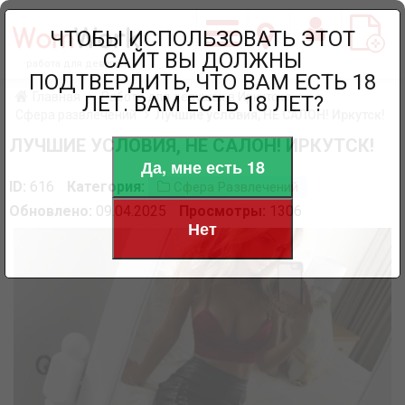
ЧТОБЫ ИСПОЛЬЗОВАТЬ ЭТОТ
САЙТ ВЫ ДОЛЖНЫ
работа для девушек
ПОДТВЕРДИТЬ, ЧТО ВАМ ЕСТЬ 18
Главная
Работа для девушек в Иркутске
ЛЕТ. ВАМ ЕСТЬ 18 ЛЕТ?
Сфера развлечений
Лучшие условия, НЕ САЛОН! Иркутск!
ЛУЧШИЕ УСЛОВИЯ, НЕ САЛОН! ИРКУТСК!
Да, мне есть 18
ID:
616
Категория:
Сфера Развлечений
Обновлено:
09.04.2025
Просмотры:
1306
Нет