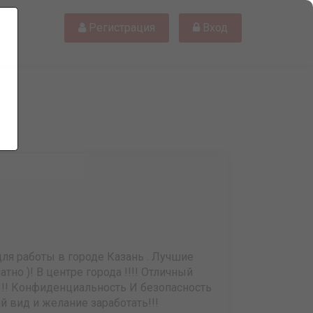
Регистрация
Вход
ля работы в городе Казань . Лучшие
тно )! В центре города !!!! Отличный
!! Конфиденциальность И безопасность
й вид и желание заработать!!!