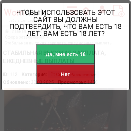
ЧТОБЫ ИСПОЛЬЗОВАТЬ ЭТОТ
САЙТ ВЫ ДОЛЖНЫ
работа для девушек
ПОДТВЕРДИТЬ, ЧТО ВАМ ЕСТЬ 18
Главная
Работа для девушек в Казани
ЛЕТ. ВАМ ЕСТЬ 18 ЛЕТ?
Сфера развлечений
Стабильная высокая зарплата, ежедневные выплаты
СТАБИЛЬНАЯ ВЫСОКАЯ ЗАРПЛАТА,
Да, мне есть 18
ЕЖЕДНЕВНЫЕ ВЫПЛАТЫ
Нет
ID:
112
Категория:
Сфера Развлечений
Обновлено:
30.03.2025
Просмотры:
1456