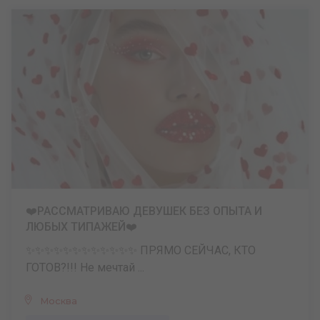
❤️РАССМАТРИВАЮ ДЕВУШЕК БЕЗ ОПЫТА И
ЛЮБЫХ ТИПАЖЕЙ❤️
✨✨✨✨✨✨✨✨✨✨✨✨ ПРЯМО СЕЙЧАС, КТО
ГОТОВ?!!! Не мечтай ...
Москва