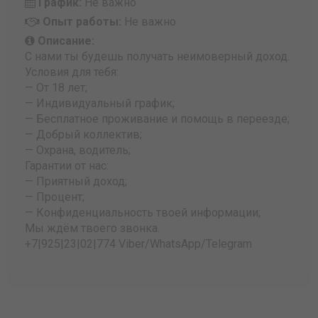
График:
Не важно
Опыт работы:
Не важно
Описание:
С нами ты будешь получать неимоверный доход.
Условия для тебя:
— От 18 лет;
— Индивидуальный график;
— Бесплатное проживание и помощь в переезде;
— Добрый коллектив;
— Охрана, водитель;
Гарантии от нас:
— Приятный доход;
— Процент;
— Конфиденциальность твоей информации;
Мы ждём твоего звонка.
+7|925|23|02|774 Viber/WhatsApp/Telegram