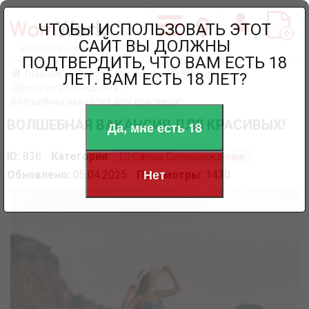
ЧТОБЫ ИСПОЛЬЗОВАТЬ ЭТОТ
САЙТ ВЫ ДОЛЖНЫ
работа для девушек
ПОДТВЕРДИТЬ, ЧТО ВАМ ЕСТЬ 18
Главная
Работа для девушек в Москве
ЛЕТ. ВАМ ЕСТЬ 18 ЛЕТ?
Сфера сопровождения
Волшебная вакансия для красивых!
ВОЛШЕБНАЯ ВАКАНСИЯ ДЛЯ КРАСИВЫХ!
Да, мне есть 18
ID:
836
Категория:
Сфера Сопровождения
Нет
Обновлено:
05.04.2025
Просмотры:
1430