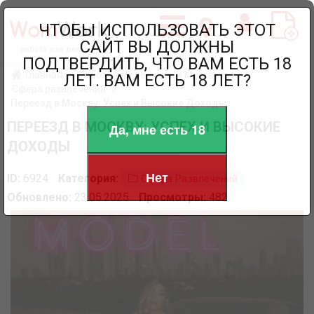
ЧТОБЫ ИСПОЛЬЗОВАТЬ ЭТОТ
САЙТ ВЫ ДОЛЖНЫ
работа для девушек
ПОДТВЕРДИТЬ, ЧТО ВАМ ЕСТЬ 18
Главная
Работа для девушек в Москве
ЛЕТ. ВАМ ЕСТЬ 18 ЛЕТ?
Сфера развлечений
Переезд в Москву: Успех и Высокие Доходы
ПЕРЕЕЗД В МОСКВУ: УСПЕХ И ВЫСОКИЕ
Да, мне есть 18
ДОХОДЫ
Нет
ID:
6924
Категория:
Сфера Развлечений
Обновлено:
23.05.2025
Просмотры:
482