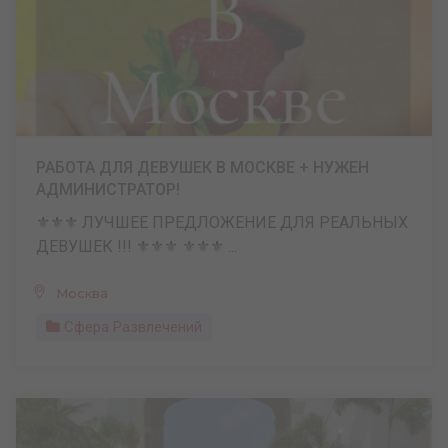
РАБОТА ДЛЯ ДЕВУШЕК В МОСКВЕ + НУЖЕН
АДМИНИСТРАТОР!
⚜️⚜️⚜️ ЛУЧШЕЕ ПРЕДЛОЖЕНИЕ ДЛЯ РЕАЛЬНЫХ
ДЕВУШЕК !!! ⚜️⚜️⚜️ ⚜️⚜️⚜️ ...
Москва
Сфера Развлечений