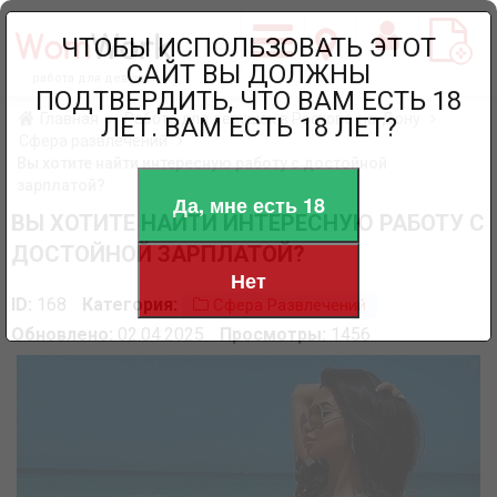
ЧТОБЫ ИСПОЛЬЗОВАТЬ ЭТОТ
САЙТ ВЫ ДОЛЖНЫ
работа для девушек
ПОДТВЕРДИТЬ, ЧТО ВАМ ЕСТЬ 18
Главная
Работа для девушек в Ростове-на-Дону
ЛЕТ. ВАМ ЕСТЬ 18 ЛЕТ?
Сфера развлечений
Вы хотите найти интересную работу с достойной
зарплатой?
Да, мне есть 18
ВЫ ХОТИТЕ НАЙТИ ИНТЕРЕСНУЮ РАБОТУ С
ДОСТОЙНОЙ ЗАРПЛАТОЙ?
Нет
ID:
168
Категория:
Сфера Развлечений
Обновлено:
02.04.2025
Просмотры:
1456