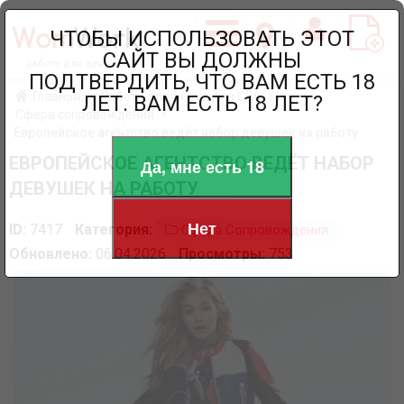
ЧТОБЫ ИСПОЛЬЗОВАТЬ ЭТОТ
САЙТ ВЫ ДОЛЖНЫ
работа для девушек
ПОДТВЕРДИТЬ, ЧТО ВАМ ЕСТЬ 18
Главная
Работа для девушек в СПб
ЛЕТ. ВАМ ЕСТЬ 18 ЛЕТ?
Сфера сопровождения
Европейское агентство ведёт набор девушек на работу
ЕВРОПЕЙСКОЕ АГЕНТСТВО ВЕДЁТ НАБОР
Да, мне есть 18
ДЕВУШЕК НА РАБОТУ
Нет
ID:
7417
Категория:
Сфера Сопровождения
Обновлено:
06.04.2026
Просмотры:
753