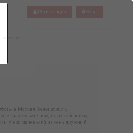
Регистрация
Вход
нешностью
боты в Москве, безопасность
 и ты привлекательна, тогда тебе к нам,
ть. У нас маленький и очень дружный