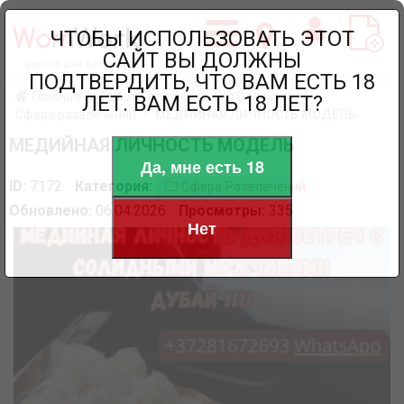
ЧТОБЫ ИСПОЛЬЗОВАТЬ ЭТОТ
САЙТ ВЫ ДОЛЖНЫ
работа для девушек
ПОДТВЕРДИТЬ, ЧТО ВАМ ЕСТЬ 18
Главная
Работа для девушек в Волжске
ЛЕТ. ВАМ ЕСТЬ 18 ЛЕТ?
Сфера развлечений
МЕДИЙНАЯ ЛИЧНОСТЬ МОДЕЛЬ
МЕДИЙНАЯ ЛИЧНОСТЬ МОДЕЛЬ
Да, мне есть 18
ID:
7172
Категория:
Сфера Развлечений
Обновлено:
06.04.2026
Просмотры:
335
Нет