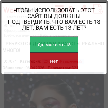
ЧТОБЫ ИСПОЛЬЗОВАТЬ ЭТОТ
САЙТ ВЫ ДОЛЖНЫ
работа для девушек
ПОДТВЕРДИТЬ, ЧТО ВАМ ЕСТЬ 18
Главная
Работа для девушек в Воронеже
ЛЕТ. ВАМ ЕСТЬ 18 ЛЕТ?
Сфера развлечений
Требуются девушки!!! Работы реально много!
ТРЕБУЮТСЯ ДЕВУШКИ!!! РАБОТЫ РЕАЛЬНО
Да, мне есть 18
МНОГО!
Нет
ID:
7074
Категория:
Сфера Развлечений
Обновлено:
06.04.2026
Просмотры:
321