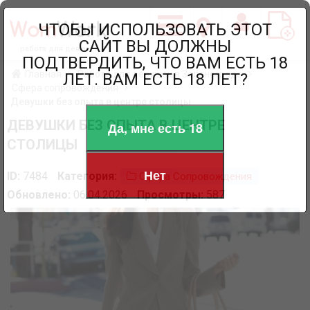
ЧТОБЫ ИСПОЛЬЗОВАТЬ ЭТОТ
САЙТ ВЫ ДОЛЖНЫ
работа для девушек
ПОДТВЕРДИТЬ, ЧТО ВАМ ЕСТЬ 18
Главная
Работа для девушек в Зеленограде
ЛЕТ. ВАМ ЕСТЬ 18 ЛЕТ?
Сфера сопровождения
Девушки без опыта в центре столицы
ДЕВУШКИ БЕЗ ОПЫТА В ЦЕНТРЕ
Да, мне есть 18
СТОЛИЦЫ
Нет
ID:
7484
Категория:
Сфера Сопровождения
Обновлено:
06.04.2026
Просмотры:
587