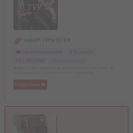
НАБОР! ТУРЫ ПО РФ
Сфера Развлечений
Белгород
1 200 000₽
Обновлено: 25.06.2026
🍓РАБОТА ДЛЯ ДЕВУШЕК!🍓 💰САМЫЙ ВЫСОКИЙ ПРАЙС 💰
⚡️⚡️⚡️Уникальное и единственное в своём роде ...
Подробнее