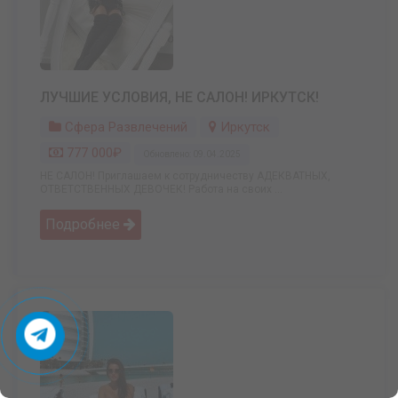
ЛУЧШИЕ УСЛОВИЯ, НЕ САЛОН! ИРКУТСК!
Сфера Развлечений
Иркутск
777 000₽
Обновлено: 09.04.2025
НЕ САЛОН! Приглашаем к сотрудничеству АДЕКВАТНЫХ,
ОТВЕТСТВЕННЫХ ДЕВОЧЕК! Работа на своих ...
Подробнее