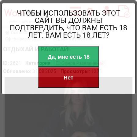
ЧТОБЫ ИСПОЛЬЗОВАТЬ ЭТОТ
САЙТ ВЫ ДОЛЖНЫ
работа для девушек
ПОДТВЕРДИТЬ, ЧТО ВАМ ЕСТЬ 18
Главная
Работа для девушек в Анкаре
ЛЕТ. ВАМ ЕСТЬ 18 ЛЕТ?
Сфера развлечений
Отдыхай и работай!
ОТДЫХАЙ И РАБОТАЙ!
Да, мне есть 18
ID:
2621
Категория:
Сфера Развлечений
Обновлено:
31.08.2025
Просмотры:
1271
Нет