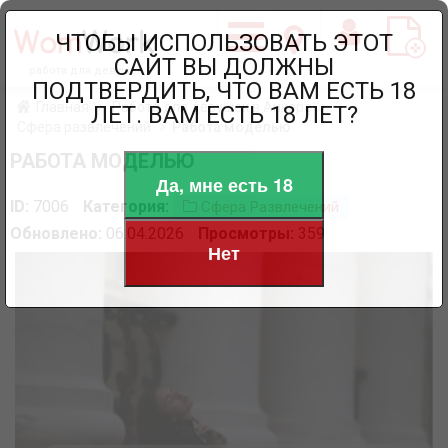
ЧТОБЫ ИСПОЛЬЗОВАТЬ ЭТОТ
САЙТ ВЫ ДОЛЖНЫ
работа для девушек
ПОДТВЕРДИТЬ, ЧТО ВАМ ЕСТЬ 18
Главная
Работа для девушек в Анкаре
ЛЕТ. ВАМ ЕСТЬ 18 ЛЕТ?
Сфера развлечений
Работа моделью
РАБОТА МОДЕЛЬЮ
Да, мне есть 18
ID:
7006
Категория:
Сфера Развлечений
Обновлено:
06.04.2026
Просмотры:
359
Нет