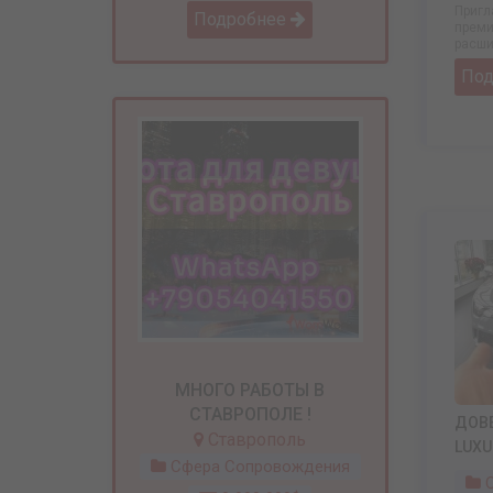
Пригл
Подробнее
преми
расши
По
МНОГО РАБОТЫ В
СТАВРОПОЛЕ !
ДОВЕ
Ставрополь
LUXU
Сфера Сопровождения
С