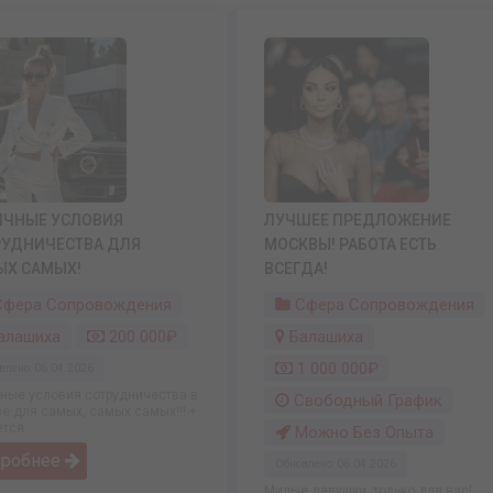
ИЧНЫЕ УСЛОВИЯ
ЛУЧШЕЕ ПРЕДЛОЖЕНИЕ
РУДНИЧЕСТВА ДЛЯ
МОСКВЫ! РАБОТА ЕСТЬ
ЫХ САМЫХ!
ВСЕГДА!
фера Сопровождения
Сфера Сопровождения
алашиха
200 000₽
Балашиха
1 000 000₽
влено: 06.04.2026
ные условия сотрудничества в
Свободный График
е для самых, самых самых!!! +
тся ...
Можно Без Опыта
дробнее
Обновлено: 06.04.2026
Милые девушки, только для вас!