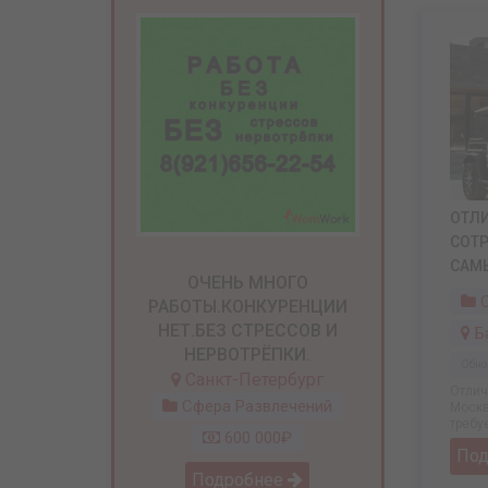
ОТЛ
СОТ
САМ
ОЧЕНЬ МНОГО
С
РАБОТЫ.КОНКУРЕНЦИИ
НЕТ.БЕЗ СТРЕССОВ И
Б
НЕРВОТРЁПКИ.
Обно
Санкт-Петербург
Отлич
Сфера Развлечений
Москв
требуе
600 000₽
По
Подробнее