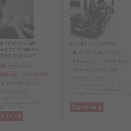
ОР В МАССАЖНЫЙ
МОСКВА 50 /50 РАБОТА
Н (ГОСТЕЙ МНОГО,
Сфера Развлечений
ЕРОВ НЕ ХВАТАЕТ)
Балашиха
400 000₽
фера Массажа
Свободный График
алашиха
300 000₽
Обновлено: 06.04.2026
вободный График
Приглашаю на работу девочек от 18
до 35 лет . Работа в Москве и
влено: 06.04.2026
ближнем Подмосковье на выезд . 
нительный набор в
...
жный салон (гостей много,
Подробнее
ов не хватает)!!!!!!! От ...
дробнее