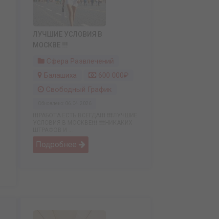
ЛУЧШИЕ УСЛОВИЯ В
МОСКВЕ !!!
Сфера Развлечений
Балашиха
600 000₽
Свободный График
Обновлено: 06.04.2026
❗️❗️❗️РАБОТА ЕСТЬ ВСЕГДА❗️❗️❗️ ❗️❗️❗️ЛУЧШИЕ
УСЛОВИЯ В МОСКВЕ❗️❗️❗️ ❗️❗️❗️НИКАКИХ
ШТРАФОВ И ...
Подробнее