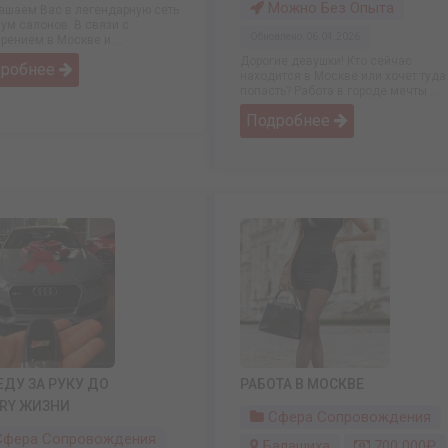
Можно Без Опыта
ашаем Вас в легендарную сеть
ум салонов. В связи с
Обновлено: 06.04.2026
рением в Москве и ...
Дорогие девушки! Кто сейчас
дробнее
находится в Москве или хочет туда
попасть? Работа в городе мечты ...
Подробнее
ДУ ЗА РУКУ ДО
РАБОТА В МОСКВЕ
RY ЖИЗНИ
Сфера Сопровождения
фера Сопровождения
Балашиха
700 000₽