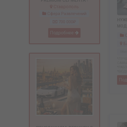
PREMIUM СЕГМЕНТА !
Ставрополь
Сфера Развлечений
НУЖ
700 000₽
МОД
Подробнее
С
Б
Обно
*ЛУЧ
САМЫ
*РАБ
*БЮДЖ
По