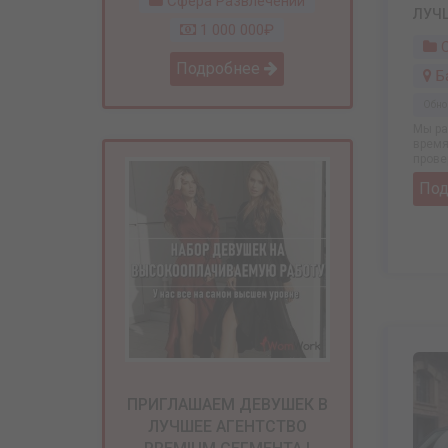
Сфера Развлечений
ЛУЧШ
1 000 000₽
С
Подробнее
Б
Обно
Мы ра
время
прове
По
ПРИГЛАШАЕМ ДЕВУШЕК В
ЛУЧШЕЕ АГЕНТСТВО