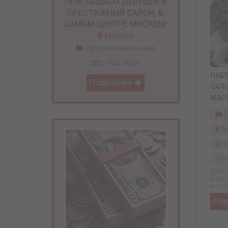
ПРИГЛАШАЕМ ДЕВУШЕК В
ПРЕСТИЖНЫЙ САЛОН, В
САМОМ ЦЕНТРЕ МОСКВЫ!
Москва
Сфера Развлечений
1 500 000₽
НАБ
Подробнее
САЛО
МАСТ
С
Б
С
Обно
Допол
масса
мастер
По