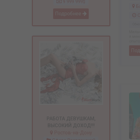
9 999 999$
Б
Подробнее
С
Обно
Милые
я мен
опытом
По
РАБОТА ДЕВУШКАМ,
ВЫСОКИЙ ДОХОД!!!
Ростов-на-Дону