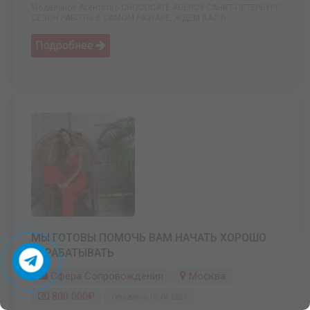
Модельное Агентство CHOCOCATE AGENCY САНКТ-ПЕТЕРБУРГ
СЕЗОН РАБОТЫ В САМОМ РАЗГАРЕ, ЖДЁМ ВАС В ...
Подробнее
МЫ ГОТОВЫ ПОМОЧЬ ВАМ НАЧАТЬ ХОРОШО
ЗАРАБАТЫВАТЬ
Сфера Сопровождения
Москва
800 000₽
Обновлено: 05.04.2025