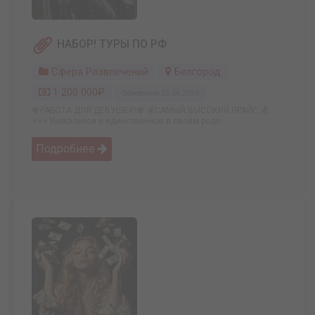
НАБОР! ТУРЫ ПО РФ
Сфера Развлечений
Белгород
1 200 000₽
Обновлено: 25.06.2026
🍓РАБОТА ДЛЯ ДЕВУШЕК!🍓 💰САМЫЙ ВЫСОКИЙ ПРАЙС 💰
⚡️⚡️⚡️Уникальное и единственное в своём роде ...
Подробнее