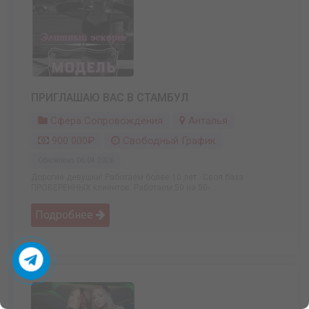
ПРИГЛАШАЮ ВАС В СТАМБУЛ
Сфера Сопровождения
Анталья
900 000₽
Свободный График
Обновлено: 06.04.2026
Дорогие девушки! Работаем более 10 лет . Своя база
ПРОВЕРЕННЫХ клиентов. Работаем 50 на 50- ...
Подробнее