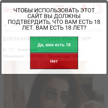
ЧТОБЫ ИСПОЛЬЗОВАТЬ ЭТОТ
САЙТ ВЫ ДОЛЖНЫ
работа для девушек
ПОДТВЕРДИТЬ, ЧТО ВАМ ЕСТЬ 18
Главная
Работа для девушек в Екатеринбурге
ЛЕТ. ВАМ ЕСТЬ 18 ЛЕТ?
Сфера развлечений
ДЛЯ ЕКАТИРЕНБУРСКИХ КРАСОТОК!!!
ДЛЯ ЕКАТИРЕНБУРСКИХ КРАСОТОК!!!
Да, мне есть 18
ID:
137
Категория:
Сфера Развлечений
Обновлено:
11.04.2025
Просмотры:
1454
Нет