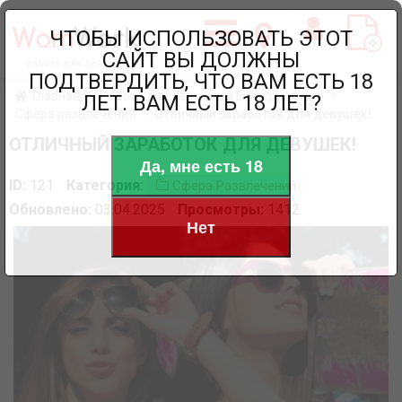
ЧТОБЫ ИСПОЛЬЗОВАТЬ ЭТОТ
САЙТ ВЫ ДОЛЖНЫ
работа для девушек
ПОДТВЕРДИТЬ, ЧТО ВАМ ЕСТЬ 18
Главная
Работа для девушек в Екатеринбурге
ЛЕТ. ВАМ ЕСТЬ 18 ЛЕТ?
Сфера развлечений
Отличный заработок для девушек!
ОТЛИЧНЫЙ ЗАРАБОТОК ДЛЯ ДЕВУШЕК!
Да, мне есть 18
ID:
121
Категория:
Сфера Развлечений
Обновлено:
03.04.2025
Просмотры:
1412
Нет