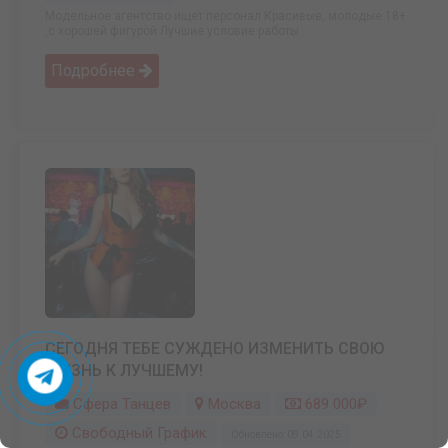
Модельное агентство ищет персонал Красивые, молодые 18+
,с хорошей фигурой Лучшие условие работы ...
Подробнее
СЕГОДНЯ ТЕБЕ СУЖДЕНО ИЗМЕНИТЬ СВОЮ
ЖИЗНЬ К ЛУЧШЕМУ!
Сфера Танцев
Москва
689 000₽
Свободный График
Обновлено: 09.04.2025