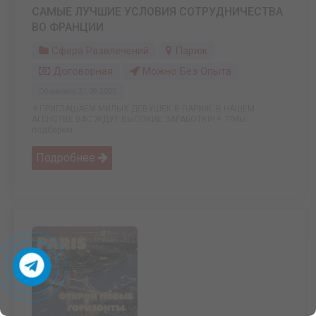
САМЫЕ ЛУЧШИЕ УСЛОВИЯ СОТРУДНИЧЕСТВА
ВО ФРАНЦИИ
Сфера Развлечений
Париж
Договорная
Можно Без Опыта
Обновлено: 31.08.2025
⚘ПРИГЛАШАЕМ МИЛЫХ ДЕВУШЕК В ПАРИЖ. В НАШЕМ
АГЕНСТВЕ ВАС ЖДУТ ВЫСОКИЕ ЗАРАБОТКИ!⚘ ??Мы
подберем ...
Подробнее