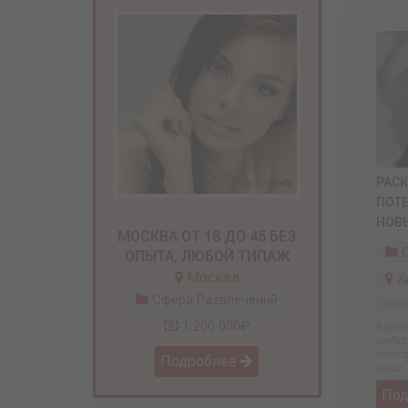
РАСК
ПОТ
НОВ
МОСКВА ОТ 18 ДО 45 БЕЗ
С
ОПЫТА, ЛЮБОЙ ТИПАЖ
Москва
Х
Сфера Развлечений
Обно
1 200 000₽
Вакан
любог
спект
Подробнее
наши .
По