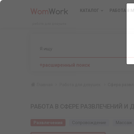
КАТАЛОГ
РАБОТА В 
работа для девушек
Я ищу
+расширенный поиск
Главная
Работа для девушек
Сфера развл
РАБОТА В СФЕРЕ РАЗВЛЕЧЕНИЙ И 
Развлечения
Сопровождение
Массаж