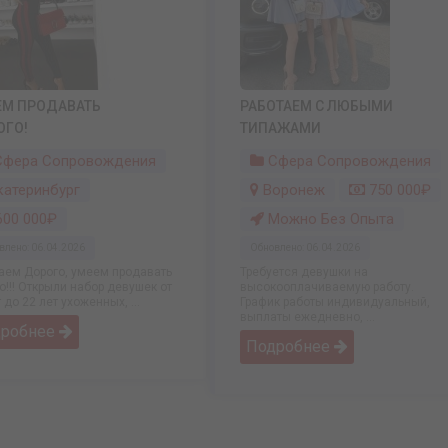
ЕМ ПРОДАВАТЬ
РАБОТАЕМ С ЛЮБЫМИ
ОГО!
ТИПАЖАМИ
фера Сопровождения
Сфера Сопровождения
катеринбург
Воронеж
750 000₽
00 000₽
Можно Без Опыта
влено: 06.04.2026
Обновлено: 06.04.2026
аем Дорого, умеем продавать
Требуется девушки на
о!!! Открыли набор девушек от
высокооплачиваемую работу.
 до 22 лет ухоженных, ...
График работы индивидуальный,
выплаты ежедневно, ...
дробнее
Подробнее