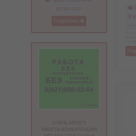
Сфера Развлечений
С
900 000₽
Х
Подробнее
Обно
Если 
красо
! У те
По
ОЧЕНЬ МНОГО
РАБОТЫ.КОНКУРЕНЦИИ