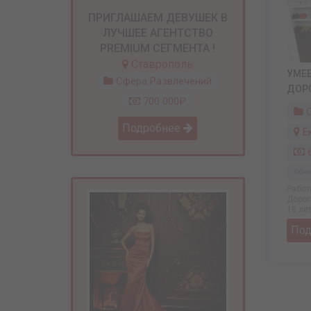
ПРИГЛАШАЕМ ДЕВУШЕК В
ЛУЧШЕЕ АГЕНТСТВО
PREMIUM СЕГМЕНТА !
Ставрополь
УМЕ
Сфера Развлечений
ДОР
700 000₽
С
Подробнее
Е
6
Обно
Работ
Дорог
18 лет
По