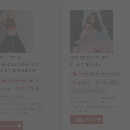
РОЙ СВОЙ
ДЛЯ ДЕВУШЕК БЕЗ
ЕНЦИАЛ, ОТКРЫВАЙ
ОПЫТА МОСКВА
ЫЕ ВОЗМОЖНОСТИ
Сфера Развлечений
фера Развлечений
Химки
25 000$
имки
370 000₽
Обновлено: 26.05.2025
влено: 26.05.2025
Требования очень простые:
-приятная внешность
сия подойдет девушкам
-коммуникабельность -желание
о типажа и откроет целый
работать и ...
р перспектив. За год работы
..
Подробнее
дробнее