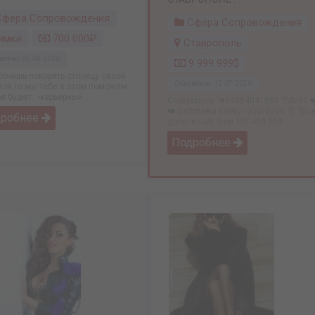
фера Сопровождения
Сфера Сопровождения
имки
700 000₽
Ставрополь
влено: 06.04.2026
9 999 999$
хочешь покорить столицу своей
Обновлено: 12.07.2026
той,то мы тебе в этом поможем
бя будет : •карьерный ...
Ставрополь ?♥️89054041550 ?50/50 ❤
❤️ работаем 6000/7000/8000 👌 ?Вс
дробнее
допы и чай твои ?От 400 000 ...
Подробнее