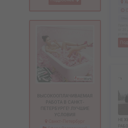
Х
С
Обно
Пригл
от 20
услов
По
ВЫСОКООПЛАЧИВАЕМАЯ
РАБОТА В САНКТ-
ПЕТЕРБУРГЕ! ЛУЧШИЕ
УСЛОВИЯ
НЕ Х
Санкт-Петербург
РАБО