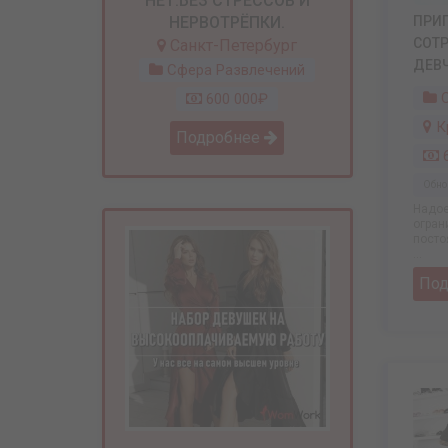
НЕТ.БЕЗ СТРЕССОВ И
НЕРВОТРЁПКИ.
ПРИ
СОТ
Санкт-Петербург
ДЕВЧ
Сфера Развлечений
С
600 000₽
К
Подробнее
6
Обно
Надое
огран
посто
...
По