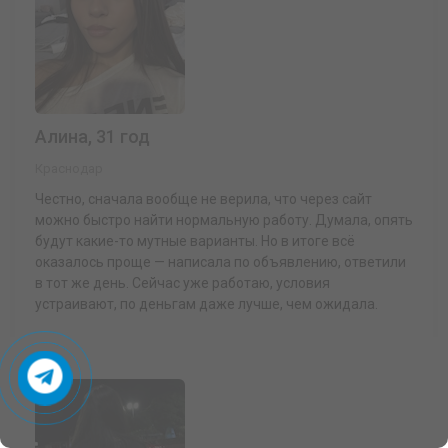
Алина, 31 год
Краснодар
Честно, сначала вообще не верила, что через сайт
можно быстро найти нормальную работу. Думала, опять
будут какие-то мутные варианты. Но в итоге всё
оказалось проще — написала по объявлению, ответили
в тот же день. Сейчас уже работаю, условия
устраивают, по деньгам даже лучше, чем ожидала.