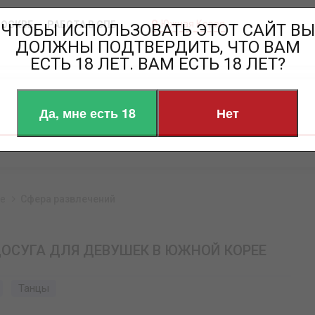
Южная Корея
МОСКВЕ
РАБОТА В СПБ
ЧТОБЫ ИСПОЛЬЗОВАТЬ ЭТОТ САЙТ ВЫ
ДОЛЖНЫ ПОДТВЕРДИТЬ, ЧТО ВАМ
ЕСТЬ 18 ЛЕТ. ВАМ ЕСТЬ 18 ЛЕТ?
Да, мне есть 18
Нет
ее
Сфера развлечений
ДОСУГА ДЛЯ ДЕВУШЕК В ЮЖНОЙ КОРЕЕ
Танцы