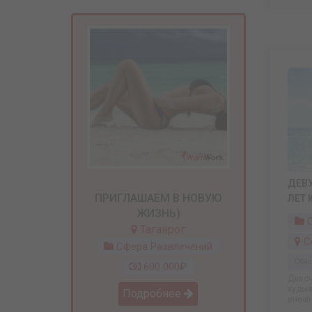
ДЕВУ
ПРИГЛАШАЕМ В НОВУЮ
ЛЕТ 
ЖИЗНЬ)
С
Таганрог
С
Сфера Развлечений
Обно
600 000₽
Девоч
худые
Подробнее
внешн
...