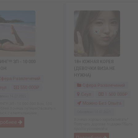
НГ!!! ЗП - 10 000
18+ ЮЖНАЯ КОРЕЯ
ВОН
(ДЕВОЧКИ ВИЗА НЕ
НУЖНА)
фера Развлечений
Сфера Развлечений
еул
550 000₽
Сеул
1 500 000₽
влено: 14.07.2025
Можно Без Опыта
Г!!! ЗП - 10 000 000 Вон, 550
ублей Хочешь путешествовать и
Обновлено: 14.07.2025
ься с влиятельными ...
Хочешь хорошо зарабатывать?
дробнее
Получать дорогие подарки??Быть
просто успешной и ...
Подробнее