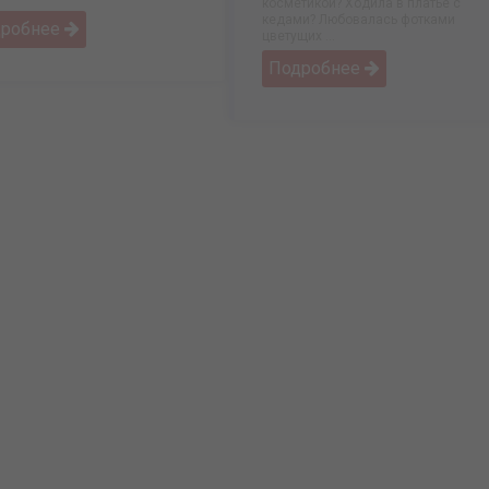
косметикой? Ходила в платье с
кедами? Любовалась фотками
дробнее
цветущих ...
Подробнее