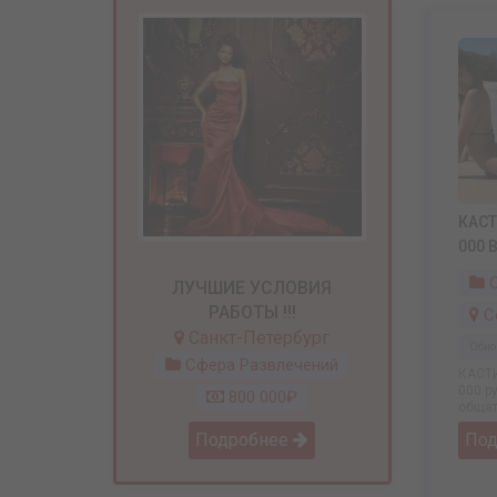
КАСТИ
000 
С
ЛУЧШИЕ УСЛОВИЯ
РАБОТЫ !!!
С
Санкт-Петербург
Обно
Сфера Развлечений
КАСТИН
000 р
800 000₽
общат
По
Подробнее