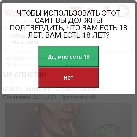
ЧТОБЫ ИСПОЛЬЗОВАТЬ ЭТОТ
САЙТ ВЫ ДОЛЖНЫ
работа для девушек
ПОДТВЕРДИТЬ, ЧТО ВАМ ЕСТЬ 18
ЛЕТ. ВАМ ЕСТЬ 18 ЛЕТ?
Объявление снято с публикации
25 июля 2026
Да, мне есть 18
Главная
Работа для девушек в Казани
Сфера развлечений
VIP агенство
VIP АГЕНСТВО
Нет
ID:
8039
Категория:
Сфера Развлечений
Обновлено:
25.07.2026
Просмотры:
86