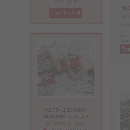
700 000₽
С
Подробнее
К
Обно
Салон
лет. 
Преим
По
РАБОТА ДЕВУШКАМ,
ВЫСОКИЙ ДОХОД!!!
Ростов-на-Дону