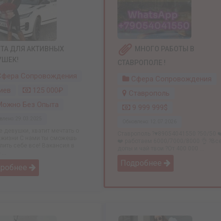
ТА ДЛЯ АКТИВНЫХ
МНОГО РАБОТЫ В
УШЕК!
СТАВРОПОЛЕ !
фера Сопровождения
Сфера Сопровождения
иев
125 000₽
Ставрополь
ожно Без Опыта
9 999 999$
влено: 29.03.2025
Обновлено: 12.07.2026
 девушки, хватит мечтать о
Ставрополь ?♥️89054041550 ?50/50 ❤
 жизни С нами ты сможешь
❤️ работаем 6000/7000/8000 👌 ?Вс
лить себе все! Вакансия в
допы и чай твои ?От 400 000 ...
...
Подробнее
дробнее