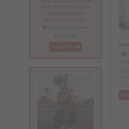
РАБОТЫ.КОНКУРЕНЦИИ
НЕТ.БЕЗ СТРЕССОВ И
НЕРВОТРЁПКИ.
Санкт-Петербург
Сфера Развлечений
600 000₽
РАБО
Подробнее
С
П
Обно
Жилье
50/50
Беспл
По