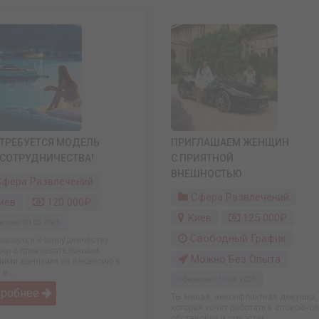
ТРЕБУЕТСЯ МОДЕЛЬ
ПРИГЛАШАЕМ ЖЕНЩИН
СОТРУДНИЧЕСТВА!
С ПРИЯТНОЙ
ВНЕШНОСТЬЮ
фера Развлечений
Сфера Развлечений
иев
120 000₽
Киев
125 000₽
влено: 30.03.2025
Свободный График
ашаются к сотрудничеству
ки с привлекательными
Можно Без Опыта
ими данными на вакансию в
в ...
Обновлено: 10.04.2025
дробнее
Ты милая, неконфликтная девушка,
которая хочет работать в спокойной
обстановке и при этом ...