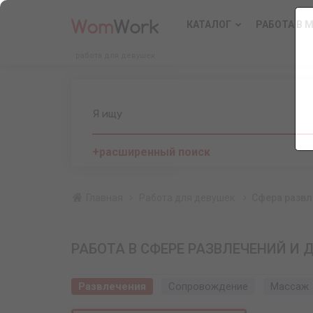
КАТАЛОГ
РАБОТА В 
работа для девушек
Я ищу
+расширенный поиск
Главная
Работа для девушек
Сфера развл
РАБОТА В СФЕРЕ РАЗВЛЕЧЕНИЙ И 
Развлечения
Сопровождение
Массаж