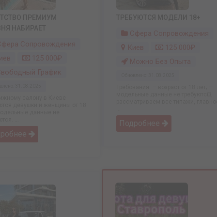
НТСТВО ПРЕМИУМ
ТРЕБУЮТСЯ МОДЕЛИ 18+
НЯ НАБИРАЕТ
Сфера Сопровождения
фера Сопровождения
Киев
125 000₽
иев
125 000₽
Можно Без Опыта
вободный График
Обновлено: 31.08.2025
влено: 31.08.2025
Требования: — возраст от 18 лет; —
модельные данные не требуютс¤,
ижному салону в Киеве
рассматриваем все типажи, главно
ются девушки и женщины от 18
...
Модельные данные не
тся. ...
Подробнее
дробнее