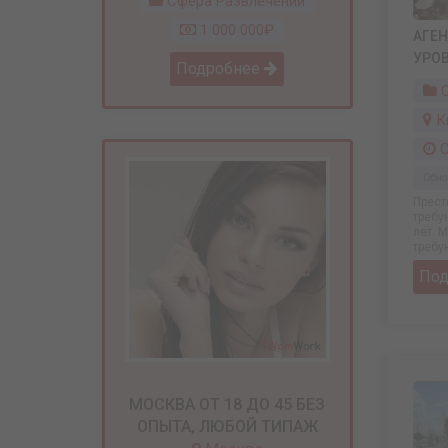
Сфера Развлечений
1 000 000₽
АГЕ
УРОВ
Подробнее
С
К
С
Обно
Прест
требу
лет. 
требую
По
МОСКВА ОТ 18 ДО 45 БЕЗ
ОПЫТА, ЛЮБОЙ ТИПАЖ