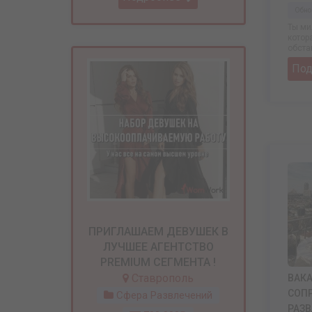
Обно
Ты ми
котор
обстан
По
ПРИГЛАШАЕМ ДЕВУШЕК В
ЛУЧШЕЕ АГЕНТСТВО
PREMIUM СЕГМЕНТА !
Ставрополь
ВАКА
СОП
Сфера Развлечений
РАЗ