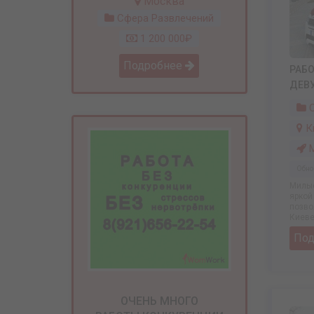
Москва
Сфера Развлечений
1 200 000₽
Подробнее
РАБО
ДЕВ
С
К
М
Обно
Милые
яркой
позво
Киеве 
По
ОЧЕНЬ МНОГО