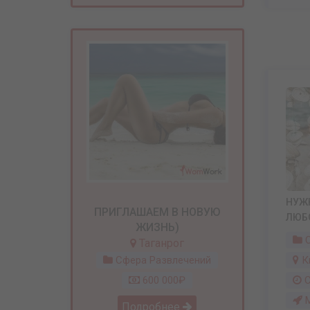
НУЖ
ПРИГЛАШАЕМ В НОВУЮ
ЛЮБ
ЖИЗНЬ)
С
Таганрог
К
Сфера Развлечений
С
600 000₽
М
Подробнее