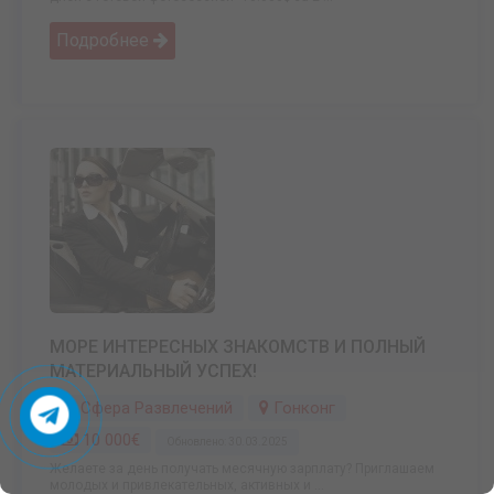
Подробнее
МОРЕ ИНТЕРЕСНЫХ ЗНАКОМСТВ И ПОЛНЫЙ
МАТЕРИАЛЬНЫЙ УСПЕХ!
Сфера Развлечений
Гонконг
10 000€
Обновлено: 30.03.2025
Желаете за день получать месячную зарплату? Приглашаем
молодых и привлекательных, активных и ...