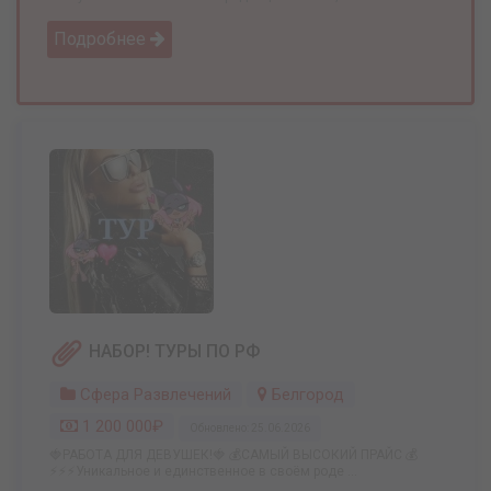
Подробнее
НАБОР! ТУРЫ ПО РФ
Сфера Развлечений
Белгород
1 200 000₽
Обновлено: 25.06.2026
🍓РАБОТА ДЛЯ ДЕВУШЕК!🍓 💰САМЫЙ ВЫСОКИЙ ПРАЙС 💰
⚡️⚡️⚡️Уникальное и единственное в своём роде ...