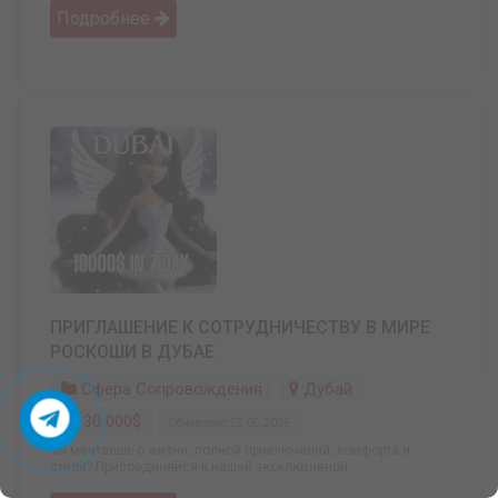
Подробнее
ПРИГЛАШЕНИЕ К СОТРУДНИЧЕСТВУ В МИРЕ
РОСКОШИ В ДУБАЕ
Сфера Сопровождения
Дубай
30 000$
Обновлено: 25.05.2025
Ты мечтаешь о жизни, полной приключений, комфорта и
стиля? Присоединяйся к нашей эксклюзивной ...