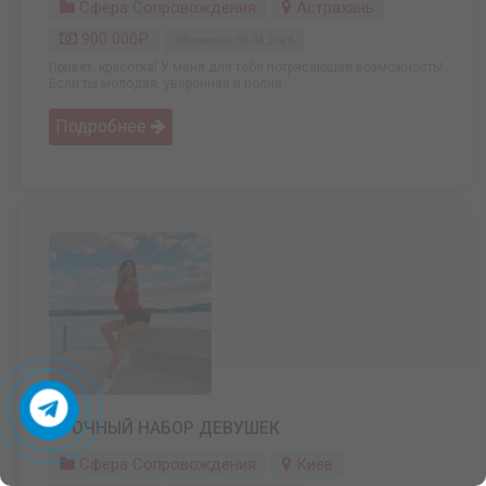
Сфера Сопровождения
Астрахань
900 000₽
Обновлено: 06.04.2026
Привет, красотка! У меня для тебя потрясающая возможность!
Если ты молодая, уверенная и полна ...
Подробнее
СРОЧНЫЙ НАБОР ДЕВУШЕК
Сфера Сопровождения
Киев