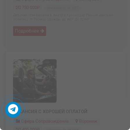
750 000₽
Обновлено: 03.04.2025
Девочки приглашаем в Анапу и Краснодар Разная ценовая
политика !!!! Размер одежды до 46!!! До 32лет ...
Подробнее
ВАКАНСИЯ С ХОРОШЕЙ ОПЛАТОЙ
Сфера Сопровождения
Воронеж
400 000₽