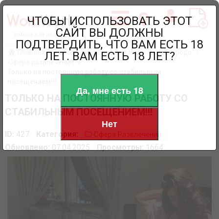
ЧТОБЫ ИСПОЛЬЗОВАТЬ ЭТОТ
САЙТ ВЫ ДОЛЖНЫ
работа для девушек
ПОДТВЕРДИТЬ, ЧТО ВАМ ЕСТЬ 18
Главная
Работа для девушек в Нижнем Новгороде
ЛЕТ. ВАМ ЕСТЬ 18 ЛЕТ?
Сфера развлечений
Только на постоянную работу со стабильным
посещением!!!
Да, мне есть 18
ТОЛЬКО НА ПОСТОЯННУЮ РАБОТУ СО
СТАБИЛЬНЫМ ПОСЕЩЕНИЕМ!!!
Нет
ID:
427
Категория:
Сфера Развлечений
Обновлено:
07.04.2025
Просмотры:
1664